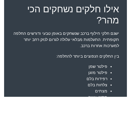
אילו חלקים נשחקים הכי
מהר?
ישנם חלקי חילוף ברכב שנשחקים באופן טבעי ודורשים החלפה
תקופתית. התעלמות מבלאי עלולה לגרום לנזק רחב יותר
למערכות אחרות ברכב.
בין החלקים הנפוצים ביותר להחלפה:
פילטר שמן
פילטר מזגן
רפידות בלם
צלחות בלם
מצתים
מסנני אוויר
מצברי התנעה
חלקי קירור ומיזוג
כל אחד מהרכיבים האלו משפיע על מערכת אחרת ברכב, ולכן
חשוב להחליף אותם בזמן ולא להמתין להופעת תקלה חמורה.