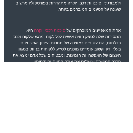
ולמבורגיני, סוכנויות רכבי יוקרה מתהדרות בפורטפוליו מרשים
שעונה על הטעמים המובחנים ביותר.
אחת המאפיינים המובהקים של
סוכנות רכבי יוקרה
היא
המסירות שלה לספק חוויה אישית לכל לקוח. מרגע שלקוח נכנס
בדלתות, הם עטופים באווירה של תחכום ועידון. אנשי צוות
בעלי ידע וקשוב עומדים מוכנים לסייע ללקוחות בניווט במגוון
העצום של האפשרויות הזמינות, ומבטיחים שכל אדם ימצא את
הרכב המושלם שישלים את אורח החיים והעדפותיו.
יתרה מכך, סוכנויות רכבי יוקרה מציעות מגוון שירותים
בהתאמה אישית שנועדו לתת מענה לצרכים הייחודיים של קהל
הלקוחות שלהם. בין אם מדובר בהתאמה אישית של רכב
למפרטים מדויקים, ארגון צפיות פרטיות ונסיעות מבחן, או
הקלה על משלוח בינלאומי, מפעלים אלו עושים מעל ומעבר כדי
להבטיח שכל היבט בתהליך הרכישה מותאם לעמוד
בסטנדרטים הגבוהים ביותר של מצוינות.