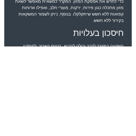
כדי לחדש את אספקת המזון. המקרר למשאית מאפשר לשאת
מזון מתכלה כגון פירות, ירקות, מוצרי חלב, ואפילו ארוחות
קפואות ללא חשש שיתקלקלו. בנוסף, ניתן לשמור המשקאות
בקירור ללא חשש.
חיסכון בעלויות
השקעה במקרר לרכב יכולה להביא, בטווח הארוך, לחיסכון
בעלויות. כאשר יש לכם את היכולת לאחסן ולשמר מזון תוך כדי
נסיעה, אתם יכולים להימנע מקניית ארוחות יקרות או חטיפים
בתחנות דלק או במזון מהיר. על ידי הכנה ואריזה מראש של
הארוחות שלכם, אתם לא רק חוסכים כסף, אלא גם שומרים על
שליטה על האיכות והערך התזונתי של האוכל שלכם.