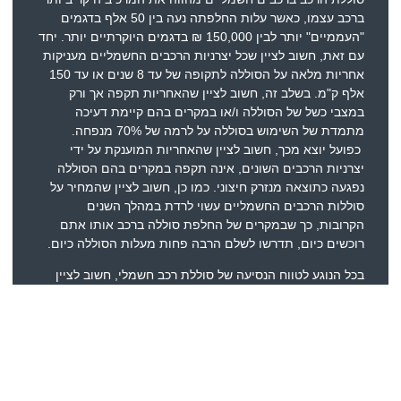
ברכב עצמו, כאשר עלות החלפתה נעה בין 50 אלף בדגמים
"העממיים" יותר לבין 150,000 ₪ בדגמים היוקרתיים יותר. יחד
עם זאת, חשוב לציין שכל יצרניות הרכבים החשמליים מעניקות
אחריות מלאה על הסוללה לתקופה של עד 8 שנים או עד 150
אלף ק"מ. בשלב זה, חשוב לציין שהאחריות תקפה אך ורק
במצבי כשל של הסוללה ו/או במקרים בהם קיימת דעיכה
מתמדת של השימוש בסוללה על לרמה של 70% מנפחה.
כפועל יוצא מכך, חשוב לציין שהאחריות המוענקת על ידי
יצרניות הרכבים השונים, אינה תקפה במקרים בהם הסוללה
נפגעה כתוצאה מנזרק חיצוני. כמו כן, חשוב לציין שהמחיר על
סוללות הרכבים החשמליים עשוי לרדת במהלך השנים
הקרובות, כך שבמקרים של החלפת סוללה ברכב אותו אתם
רוכשים כיום, תדרשו לשלם הרבה פחות מעלות הסוללה כיום.
בכל הנוגע לטווח הנסיעה של סוללת רכב חשמלי, חשוב לציין
שטווחי הנסיעה מושפעים באופן ישיר מאופי הנהיגה ומאופן
השימוש במערכת המיזוג של הרכב. כל עוד תקפידו על נהיגה
מותנה במהירות ממוצעת של 90 עד 105 קמ"ש, תוכלו ליהנות
מטווחי נסיעה בהתאם לנתוני היצרן, אך אם אתם נדרשים
לנסיעה ממושכת בעליות או שתנהגו במהירות ממוצעת של 120
קמ"ש ויותר, טווח הנסיעה המוגדר על ידי יצרן הרכב יפחת