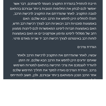
חייבת להתחיל בהגדרת התקציב העומד לרשותכם, דבר אשר
יאפשר לכם לבחון את החלופות הטובות ביותר עבורכם בהתאם
לגובה התקציב. לאחר שהגדרתם את התקציב לרכישת הרכב,
תוכלו להחליט היכן לחפש את הרכב הבא שלכם: האם
באמצעות סוכנויות רכב ויבואניות רכב לצורך רכישת רכב חדש,
האם באמצעות חברות ליסינג המאפשרות לכם ליהנות ממגוון
רחב של מסלולי ליסינג ומימון אטרקטיביים או האם באמצעות
לוחות רכב באינטרנט לצורך רכישת רכב יד שנייה מאדם פרטי.
הגדרת צרכים
עכשיו, לאחר שהגדרתם את התקציב לרכישת הרכב ולאחר
שאתם יודעים היכן לחפש את הרכב הבא שלכם, זה הזמן
להגדיר לעצמכם את צרכי הרכישה בהתאם למטרות השימוש
ברכב. הגדרת הצרכים נועדה למקד את תהליך החיפוש שלכם
אחר הרכב הנכון והמותאם ביותר עבורכם, ולכן, חשוב להתייחס
לכל אחד ממאפייני הרכב הבאים : סוג הרכב ( משפחתי, מיני,
רכב שטח וכו), גודל תא הנוסעים והתאמתו למספר הנוסעים
הממוצע ברכב, טווח הנסיעות היומיומי שלכם ופרמטרים
נוספים אשר יסייעו לכם להגדיר בדיוק איזה סוג רכב אתם
מחפשים ומה חשוב לכם שיהיה בו.