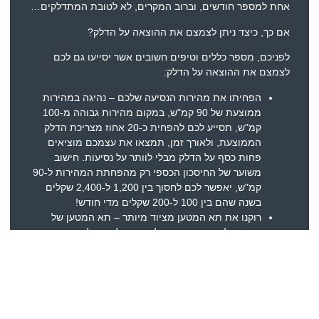
אחת למספר חודשים, וברוב המקרים, לא לטובת המתדלקים…
אם כך, כיצד ניתן לצמצם את ההוצאה על הדלק?
לפניכם, מספר כללים וטיפים חשובים אשר יסייעו גם לכם
לצמצם את ההוצאה על הדלק:
הפחיתו את מהירות הנסיעה שלכם – נהיגה במהירות
ממוצעת של 90 קמ"ש, במקום מהירות גבוהה מ-100
קמ"ש, תסייע לכם להפחית כ-20 אחוז מצריכת הדלק
הממוצעת, ולאורך זמן, תמצאו את עצמכם מוציאים
פחות כסף על הדלק מבלי לוותר על נסיעות. חישוב
משוער של החיסכון הכספי רק מהפחתת המהירות ל-90
קמ"ש, יאפשר לכם לחסוך בין 1,200 ל-2,400 שקלים
בשנה שהם בין 100 ל-200 שקלים מדי חודש!
רוקנו את תא המטען מציוד מיותר – תא המטען של
הרכב שלכם אינו מחסן, ולכן, אין כל צורך לאחסן בו ציוד
מיותר דוגמת: ארגזי כלים, מוצרים לים, אביזרי ניקוי
וכדומה. בכל הנוגע לצמצום ההוצאה על הדלק, חשוב
לציין שתא מטען עמוס בציוד גורם לרכב לצרוך יותר דלק
בכל נסיעה, כאשר החיסכון הממוצע נע בין 600 ל-800
שקלים בשנה כאשר תא המטען שלכם ריק או שנמצא בו